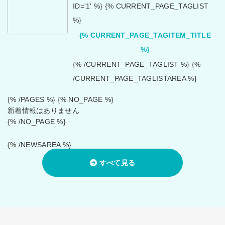
ID='1' %} {% CURRENT_PAGE_TAGLIST
%}
{% CURRENT_PAGE_TAGITEM_TITLE
%}
{% /CURRENT_PAGE_TAGLIST %} {%
/CURRENT_PAGE_TAGLISTAREA %}
{% /PAGES %} {% NO_PAGE %}
新着情報はありません
{% /NO_PAGE %}
{% /NEWSAREA %}
すべて見る