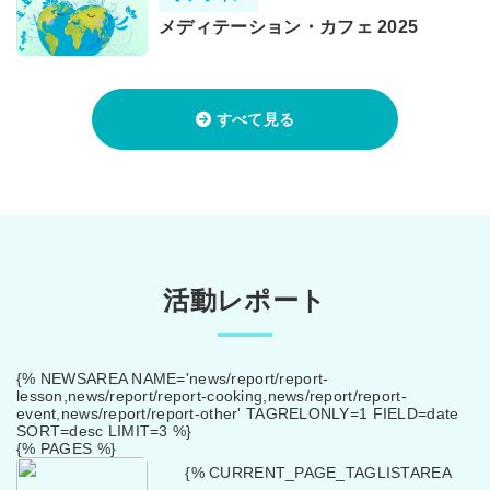
メディテーション・カフェ 2025
すべて見る
活動レポート
{% NEWSAREA NAME='news/report/report-
lesson,news/report/report-cooking,news/report/report-
event,news/report/report-other' TAGRELONLY=1 FIELD=date
SORT=desc LIMIT=3 %}
{% PAGES %}
{% CURRENT_PAGE_TAGLISTAREA