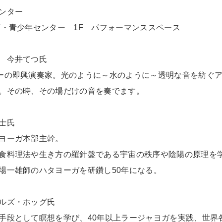
ンター
年センター 1F パフォーマンススペース
 今井てつ氏
ーの即興演奏家。光のように～水のように～透明な音を紡ぐ
。その時、その場だけの音を奏でます。
士氏
ヨーガ本部主幹。
食料理法や生き方の羅針盤である宇宙の秩序や陰陽の原理を
場一雄師のハタヨーガを研鑽し50年になる。
ルズ・ホッグ氏
段として瞑想を学び、40年以上ラージャヨガを実践、世界