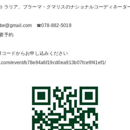
トラリア、ブラーマ・クマリスのナショナルコーディネータ
e@gmail.com ☎078-882-5019
要予約
Rコードからお申し込みください
o.com/event/b78e84a6f19cd0ea913b07fce9f41ef1/