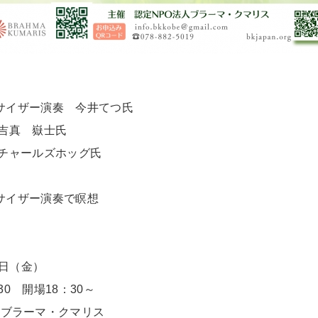
ンセサイザー演奏 今井てつ氏
ク 吉真 嶽士氏
ク チャールズホッグ氏
ンセサイザー演奏で瞑想
4日（金）
 開場18：30～
人ブラーマ・クマリス